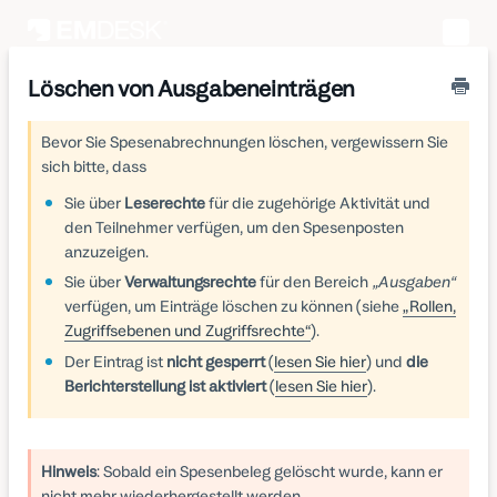
Toggle
Naviga
Löschen von Ausgabeneinträgen
Bevor Sie Spesenabrechnungen löschen, vergewissern Sie
sich bitte, dass
Sie über
Leserechte
für die zugehörige Aktivität und
den Teilnehmer verfügen, um den Spesenposten
anzuzeigen.
Sie über
Verwaltungsrechte
für den Bereich
„Ausgaben“
verfügen, um Einträge löschen zu können (siehe
„Rollen,
Zugriffsebenen und Zugriffsrechte“
).
Der Eintrag ist
nicht gesperrt
(
lesen Sie hier
) und
die
Berichterstellung ist aktiviert
(
lesen Sie hier
).
Hinweis
: Sobald ein Spesenbeleg gelöscht wurde, kann er
nicht mehr wiederhergestellt werden.