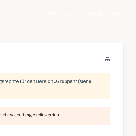
German
English
EMDESK
Login
gsrechte für den Bereich „Gruppen“ (siehe
 mehr wiederhergestellt werden.