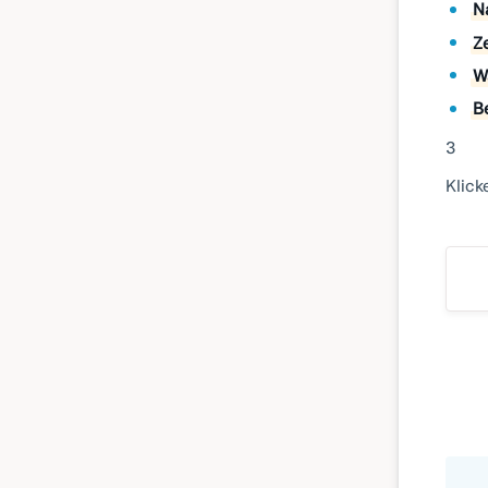
N
Z
W
B
3
Klick