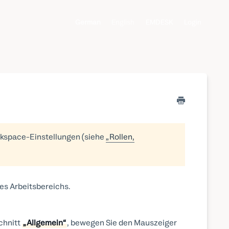
German
English
EMDESK
Login
rkspace-Einstellungen (siehe
„Rollen,
es Arbeitsbereichs.
chnitt
„Allgemein“
, bewegen Sie den Mauszeiger