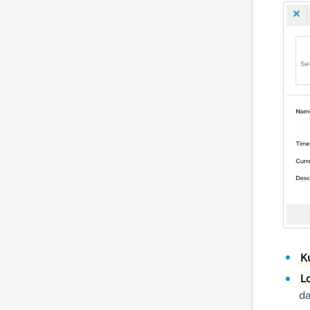
K
L
da